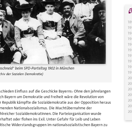
18
19
19
19
19
19
19
19
19
nschneid" beim SPD-Parteitag 1902 in München
19
chiv der Sozialen Demokratie)
2
2
20
schieden Einfluss auf die Geschicke Bayerns: Ohne den jahrelangen
20
h Bayern um Demokratie und Freiheit wäre die Revolution von
20
r Republik kämpfte die Sozialdemokratie aus der Opposition heraus
20
mmenden Nationalsozialismus. Die Machtübernahme der
20
ahlreicher SozialdemokratInnen. Die Parteiorganisation wurde
haftet oder flohen ins Exil. Unter Gefahr für Leib und Leben
itische Widerstandsgruppen im nationalsozialistischen Bayern zu