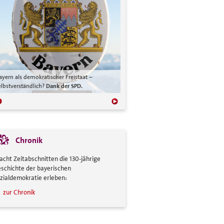
ayern als demokratischer Freistaat –
Geregelte Arbeitszeiten, freie Freizeitg
elbstverständlich?
Dank der SPD.
– selbstverständlich?
Dank der SPD.
Chronik
 acht Zeitabschnitten die 130-jährige
schichte der bayerischen
zialdemokratie erleben:
zur Chronik