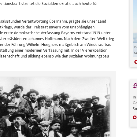
ositionskraft streitet die Sozialdemokratie auch heute für
cksalsstunden Verantwortung übernahm, prägte sie unser Land
tkriegs, wurde der Freistaat Bayern vom unabhängigen
ie erste demokratische Verfassung Bayerns entstand 1919 unter
isterpräsidenten Johannes Hoffmann. Nach dem Zweiten Weltkrieg
nter der Führung Wilhelm Hoegners maßgeblich am Wiederaufbau
Dass Frauen wählen können –
B
taltung einer modernen Verfassung mit. In der Viererkoalition
selbstverständlich?
Dank der SPD.
s
Wissenschaft und Bildung ebenso wie den sozialen Wohnungsbau
In
Ge
So