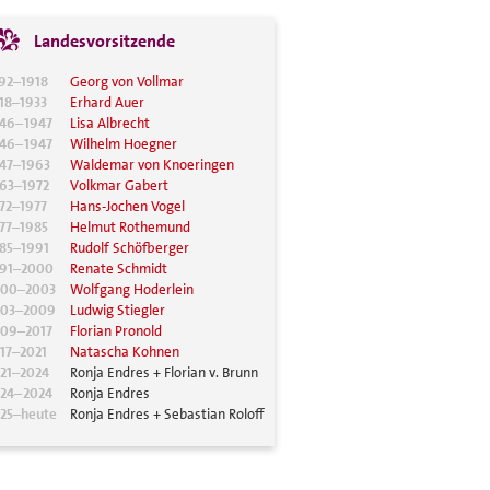
Landesvorsitzende
92–1918
Georg von Vollmar
18–1933
Erhard Auer
46–1947
Lisa Albrecht
46–1947
Wilhelm Hoegner
47–1963
Waldemar von Knoeringen
63–1972
Volkmar Gabert
72–1977
Hans-Jochen Vogel
77–1985
Helmut Rothemund
85–1991
Rudolf Schöfberger
91–2000
Renate Schmidt
000–2003
Wolfgang Hoderlein
003–2009
Ludwig Stiegler
09–2017
Florian Pronold
17–2021
Natascha Kohnen
21–2024
Ronja Endres + Florian v. Brunn
24–2024
Ronja Endres
25–heute
Ronja Endres + Sebastian Roloff